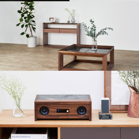
shinabel shelf
shinabel 「piccolo」
URBANO Living table & console